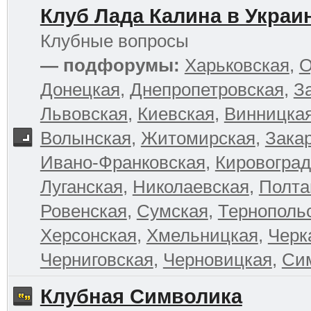
Клуб Лада Калина в Украи
Клубные вопросы
— подфорумы:
Харьковская
,
О
Донецкая
,
Днепропетровская
,
З
Львовская
,
Киевская
,
Винницка
Волынская
,
Житомирская
,
Зака
Ивано-Франковская
,
Кировоград
Луганская
,
Николаевская
,
Полта
Ровенская
,
Сумская
,
Тернополь
Херсонская
,
Хмельницкая
,
Черк
Черниговская
,
Черновицкая
,
Си
Клубная Символика