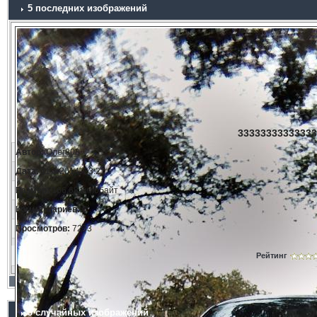
5 последних изображений
33333333333333
Автор:
Олег808
Дата:
11.3.2014, 23:21
Размер:
166.68 килобайт
Комментариев:
0
Просмотров:
7233
Рейтинг
5 случайных изображений