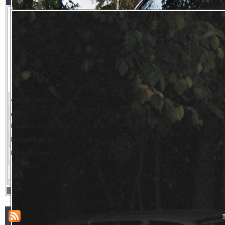
Автор:
Setler
Дата:
1.10.2009, 19:10
Размер:
171.79 килобайт
Комментариев:
0
Просмотров:
78