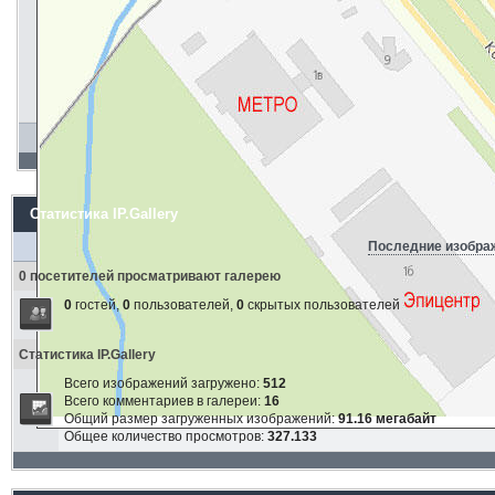
Статистика IP.Gallery
Последние изобра
0 посетителей просматривают галерею
0
гостей,
0
пользователей,
0
скрытых пользователей
Статистика IP.Gallery
Всего изображений загружено:
512
Всего комментариев в галереи:
16
Общий размер загруженных изображений:
91.16 мегабайт
Общее количество просмотров:
327.133