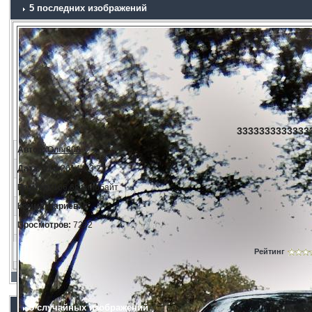
5 последних изображений
33333333333333
Автор:
Олег808
Дата:
11.3.2014, 23:21
Размер:
166.68 килобайт
Комментариев:
0
Просмотров:
7232
Рейтинг
5 случайных изображений