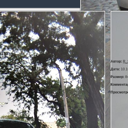
375.jpg
Автор:
R_
Дата:
10.1
Размер:
8
Коммента
Просмотр