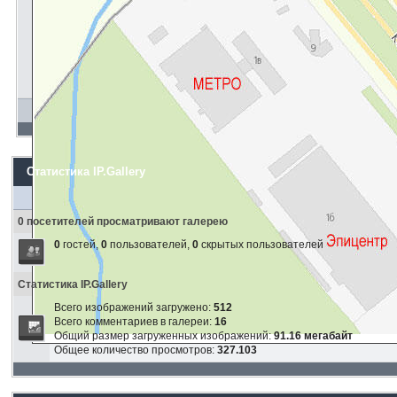
Статистика IP.Gallery
0 посетителей просматривают галерею
0
гостей,
0
пользователей,
0
скрытых пользователей
Статистика IP.Gallery
Всего изображений загружено:
512
Всего комментариев в галереи:
16
Общий размер загруженных изображений:
91.16 мегабайт
Общее количество просмотров:
327.103