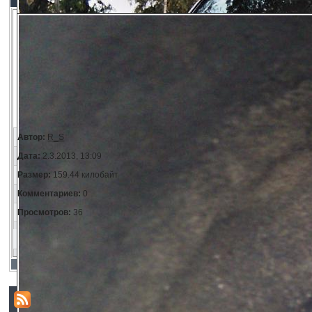
Автор:
R_S
Дата:
2.3.2013, 13:09
Размер:
159.44 килобайт
Комментариев:
0
Просмотров:
36