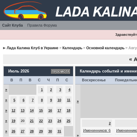
Сайт Клуба
Правила Форума
Здравствуйте
Лада Калина Клуб в Украине
>
Календарь
>
Основной календарь
> Авгу
«
А
Июль 2026
Календарь событий и имен
В
П
В
С
Ч
П
С
Воскресенье
Понедельн
»
1
2
3
4
»
5
6
7
8
9
10
11
»
»
12
13
14
15
16
17
18
»
19
20
21
22
23
24
25
2
Именинников: 6
Имениннико
»
26
27
28
29
30
31
»