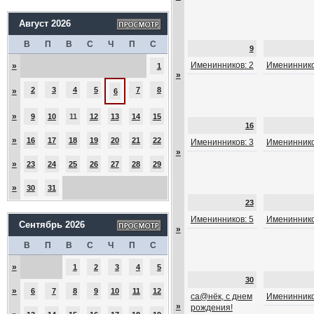
Август 2026
В
П
В
С
Ч
П
С
9
Именинников: 2
Имениннико
»
1
»
2
3
4
5
7
8
»
6
»
9
10
11
12
13
14
15
16
»
16
17
18
19
20
21
22
Именинников: 3
Имениннико
»
»
23
24
25
26
27
28
29
»
30
31
23
Именинников: 5
Имениннико
Сентябрь 2026
»
В
П
В
С
Ч
П
С
»
1
2
3
4
5
30
»
6
7
8
9
10
11
12
са@нёк, с днем
Имениннико
»
рождения!