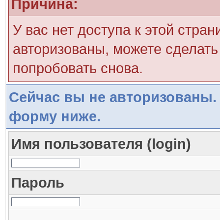
Причина:
У вас нет доступа к этой стра
авторизованы, можете сделать 
попробовать снова.
Сейчас вы не авторизованы. 
форму ниже.
Имя пользователя (login)
Пароль