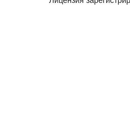
Лицензия зарегистри