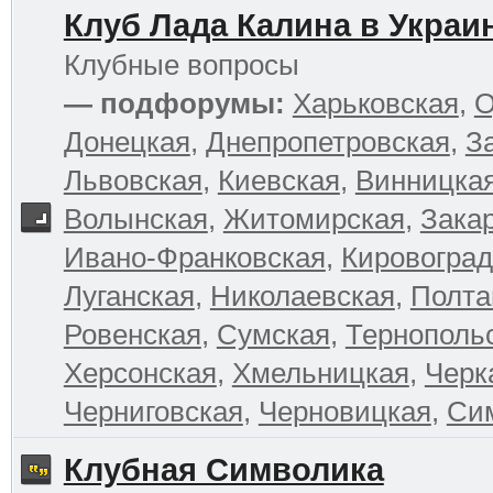
Клуб Лада Калина в Украи
Клубные вопросы
— подфорумы:
Харьковская
,
О
Донецкая
,
Днепропетровская
,
З
Львовская
,
Киевская
,
Винницка
Волынская
,
Житомирская
,
Зака
Ивано-Франковская
,
Кировоград
Луганская
,
Николаевская
,
Полта
Ровенская
,
Сумская
,
Тернополь
Херсонская
,
Хмельницкая
,
Черк
Черниговская
,
Черновицкая
,
Си
Клубная Символика