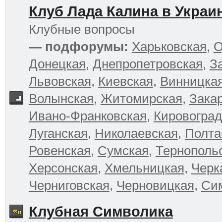
Клуб Лада Калина в Украи
Клубные вопросы
— подфорумы:
Харьковская
,
О
Донецкая
,
Днепропетровская
,
З
Львовская
,
Киевская
,
Винницка
Волынская
,
Житомирская
,
Зака
Ивано-Франковская
,
Кировоград
Луганская
,
Николаевская
,
Полта
Ровенская
,
Сумская
,
Тернополь
Херсонская
,
Хмельницкая
,
Черк
Черниговская
,
Черновицкая
,
Си
Клубная Символика