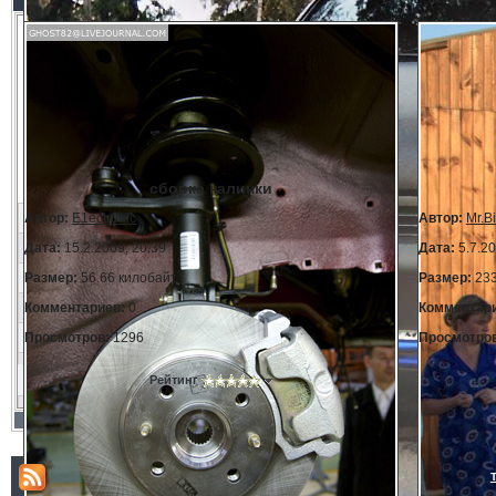
сборка калинки
Автор:
E1ectronic
Автор:
Mr.Bi
Дата:
15.2.2009, 20:39
Дата:
5.7.20
Размер:
56.66 килобайт
Размер:
233
Комментариев:
0
Комментари
Просмотров:
1296
Просмотро
Рейтинг