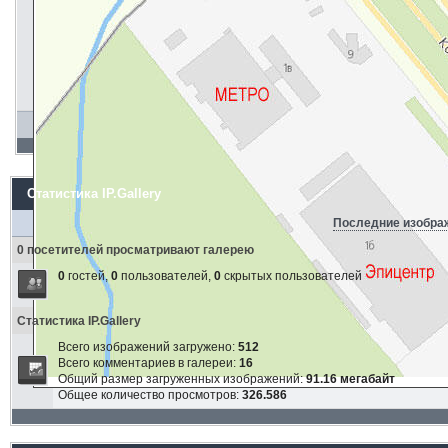
Статистика IP.Gallery
Последние изобра
0 посетителей просматривают галерею
0
гостей,
0
пользователей,
0
скрытых пользователей
Статистика IP.Gallery
Всего изображений загружено:
512
Всего комментариев в галереи:
16
Общий размер загруженных изображений:
91.16 мегабайт
Общее количество просмотров:
326.586