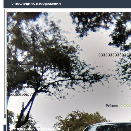
5 последних изображений
33333333333333
Автор:
Олег808
Дата:
11.3.2014, 23:21
Размер:
166.68 килобайт
Комментариев:
0
Просмотров:
7206
Рейтинг
5 случайных изображений