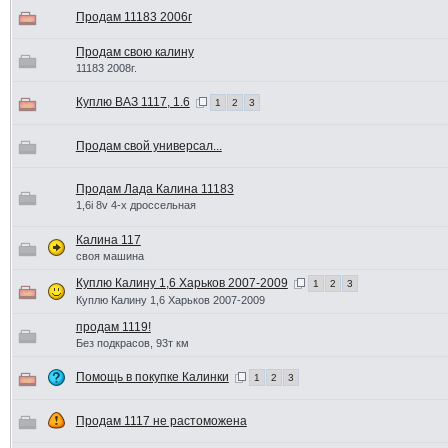
Продам 11183 2006г
Продам свою калину
11183 2008г.
Куплю ВАЗ 1117, 1.6
1
2
3
Продам свой универсал...
Продам Лада Калина 11183
1,6i 8v 4-х дроссельная
Калина 117
своя машина
Куплю Калину 1,6 Харьков 2007-2009
1
2
3
Куплю Калину 1,6 Харьков 2007-2009
продам 1119!
Без подкрасов, 93т км
Помощь в покупке Калинки
1
2
3
Продам 1117 не растоможена