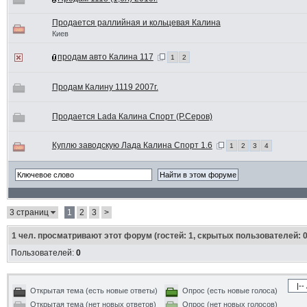
Продается раллийная и кольцевая Калина
Киев
продам авто Калина 117
1
2
Продам Калину 1119 2007г.
Продается Ladа Калина Спорт (Р.Серов)
Куплю заводскую Лада Калина Спорт 1.6
1
2
3
4
3 страниц
1
2
3
>
1
чел. просматривают этот форум (гостей: 1, скрытых пользователей: 0
Пользователей:
0
Открытая тема (есть новые ответы)
Опрос (есть новые голоса)
Открытая тема (нет новых ответов)
Опрос (нет новых голосов)