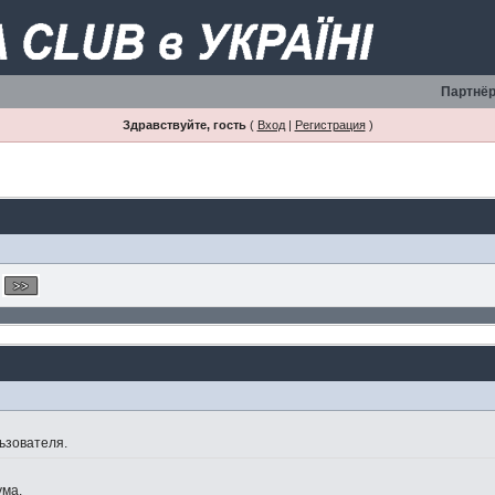
Партнёр
Здравствуйте, гость
(
Вход
|
Регистрация
)
ьзователя.
ума.