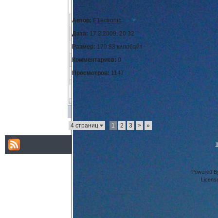
Автор:
E1ectronic
Дата:
17.2.2009, 20:32
Размер:
170.83 килобайт
Комментариев:
0
Просмотров:
1147
4 страниц
1
2
3
>
»
Powered By
Licens