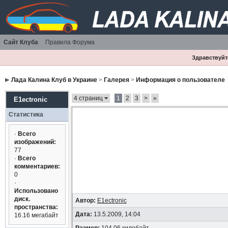
Сайт Клуба
Правила Форума
Здравствуйте
Лада Калина Клуб в Украине
>
Галерея
>
Информация о пользователе
4 страниц
1
2
3
>
»
E1ectronic
Статистика
·
Всего
изображений:
77
·
Всего
комментариев:
0
·
Использовано
диск.
Автор:
E1ectronic
пространства:
Дата:
13.5.2009, 14:04
16.16 мегабайт