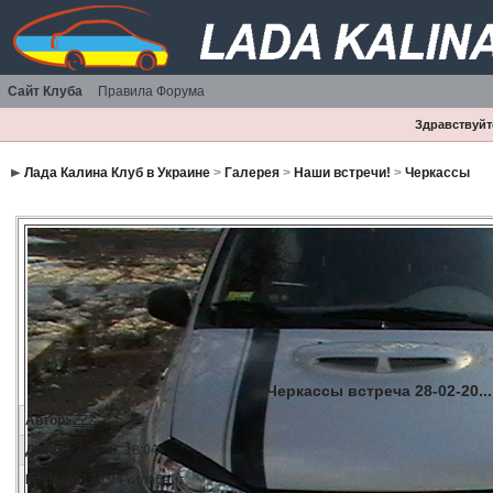
Сайт Клуба
Правила Форума
Здравствуйте
Лада Калина Клуб в Украине
>
Галерея
>
Наши встречи!
>
Черкассы
Черкассы встреча 28-02-20...
Автор:
ZZZ
Дата:
1.3.2009, 18:04
Размер:
120.94 килобайт