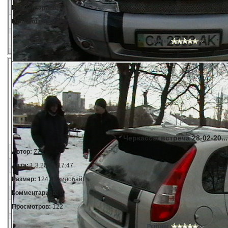
Комментариев:
0
Просмотров:
185
Рейтинг
Черкассы встреча 28-02-20...
Автор:
ZZZ
Дата:
1.3.2009, 17:47
Размер:
124.07 килобайт
Комментариев:
0
Просмотров:
122
Рейтинг