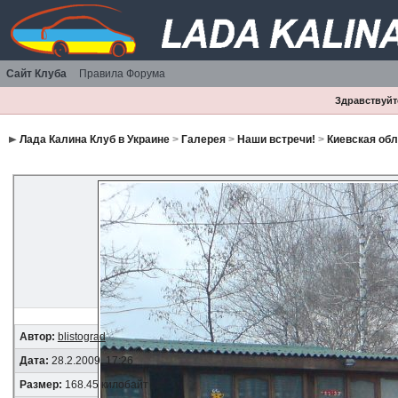
Сайт Клуба
Правила Форума
Здравствуйте
Лада Калина Клуб в Украине
>
Галерея
>
Наши встречи!
>
Киевская об
Автор:
blistograd
Дата:
28.2.2009, 17:26
Размер:
168.45 килобайт