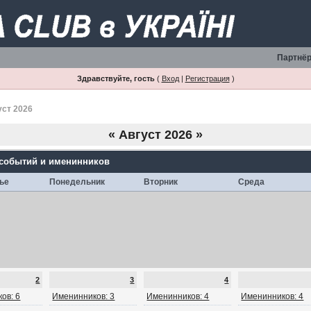
Партнёр
Здравствуйте, гость
(
Вход
|
Регистрация
)
уст 2026
«
Август 2026
»
 событий и именинников
ье
Понедельник
Вторник
Среда
2
3
4
ов: 6
Именинников: 3
Именинников: 4
Именинников: 4