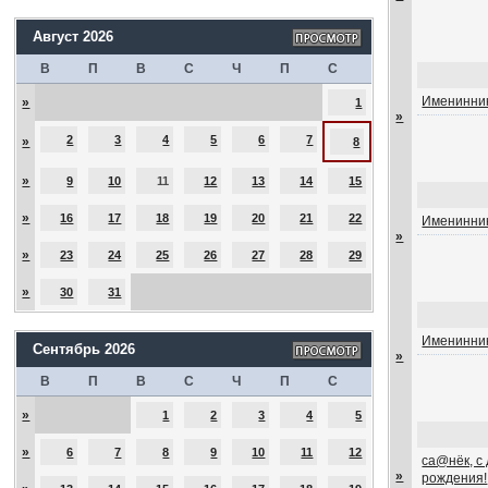
Август 2026
В
П
В
С
Ч
П
С
Именинник
»
1
»
2
3
4
5
6
7
»
8
»
9
10
11
12
13
14
15
»
16
17
18
19
20
21
22
Именинник
»
»
23
24
25
26
27
28
29
»
30
31
Именинник
Сентябрь 2026
»
В
П
В
С
Ч
П
С
»
1
2
3
4
5
»
6
7
8
9
10
11
12
са@нёк, с
»
рождения!