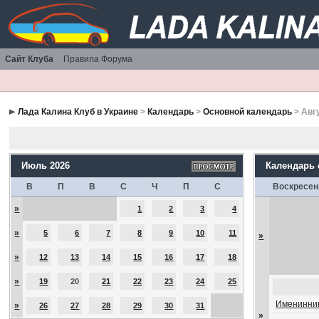
Сайт Клуба
Правила Форума
Лада Калина Клуб в Украине
>
Календарь
>
Основной календарь
> Авг
Июль 2026
Календарь
В
П
В
С
Ч
П
С
Воскресен
»
1
2
3
4
»
5
6
7
8
9
10
11
»
»
12
13
14
15
16
17
18
»
19
20
21
22
23
24
25
Именинник
»
26
27
28
29
30
31
»