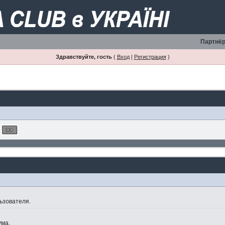
Партнёр
Здравствуйте, гость
(
Вход
|
Регистрация
)
ьзователя.
ума.