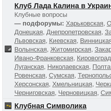
Клуб Лада Калина в Украи
Клубные вопросы
— подфорумы:
Харьковская
,
О
Донецкая
,
Днепропетровская
,
З
Львовская
,
Киевская
,
Винницка
Волынская
,
Житомирская
,
Зака
Ивано-Франковская
,
Кировоград
Луганская
,
Николаевская
,
Полта
Ровенская
,
Сумская
,
Тернополь
Херсонская
,
Хмельницкая
,
Черк
Черниговская
,
Черновицкая
,
Си
Клубная Символика