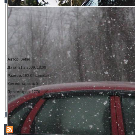
Автор:
Setler
Дата:
21.2.2009, 18:08
Размер:
193.67 килобайт
Комментариев:
0
Просмотров:
1776