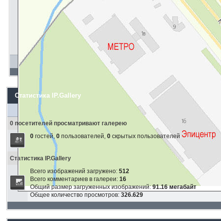
Статистика IP.Gallery
0 посетителей просматривают галерею
0
гостей,
0
пользователей,
0
скрытых пользователей
Статистика IP.Gallery
Всего изображений загружено:
512
Всего комментариев в галереи:
16
Общий размер загруженных изображений:
91.16 мегабайт
Общее количество просмотров:
326.629