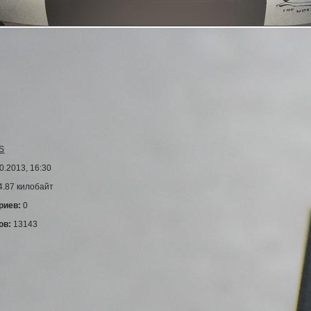
S
0.2013, 16:30
4.87 килобайт
риев:
0
ов:
13143