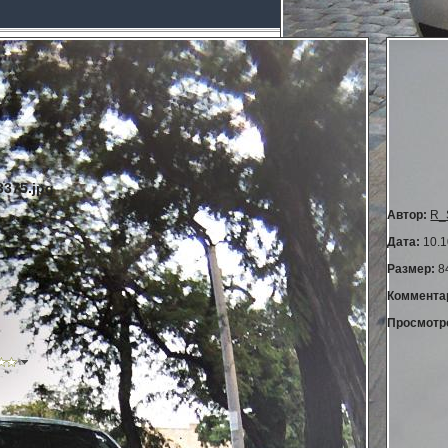
375.jpg
Автор:
R_
Дата:
10.1
Размер:
8
Коммента
Просмотр