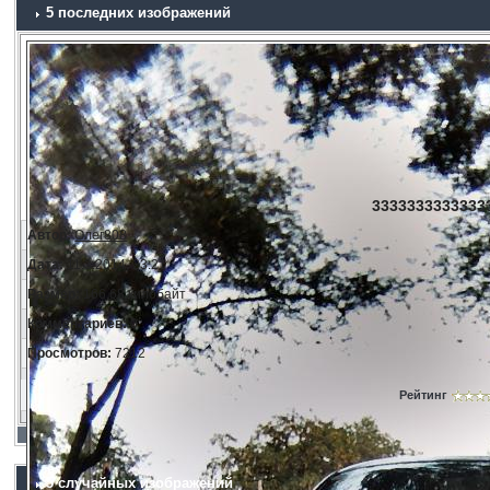
5 последних изображений
33333333333333
Автор:
Олег808
Дата:
11.3.2014, 23:21
Размер:
166.68 килобайт
Комментариев:
0
Просмотров:
7212
Рейтинг
5 случайных изображений