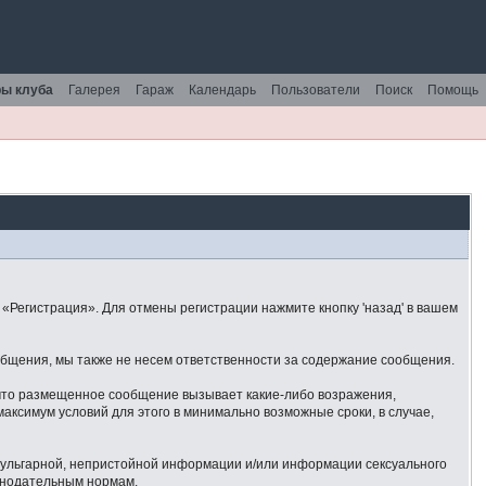
ы клуба
Галерея
Гараж
Календарь
Пользователи
Поиск
Помощь
«Регистрация». Для отмены регистрации нажмите кнопку 'назад' в вашем
общения, мы также не несем ответственности за содержание сообщения.
 что размещенное сообщение вызывает какие-либо возражения,
аксимум условий для этого в минимально возможные сроки, в случае,
 вульгарной, непристойной информации и/или информации сексуального
онодательным нормам.