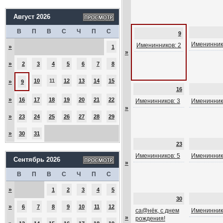
Август 2026
В
П
В
С
Ч
П
С
9
Именинник
Именинников: 2
»
1
»
»
2
3
4
5
6
7
8
10
11
12
13
14
15
»
9
16
»
16
17
18
19
20
21
22
Именинников: 3
Именинник
»
»
23
24
25
26
27
28
29
»
30
31
23
Именинников: 5
Именинник
Сентябрь 2026
»
В
П
В
С
Ч
П
С
»
1
2
3
4
5
30
»
6
7
8
9
10
11
12
са@нёк, с днем
Именинник
»
рождения!