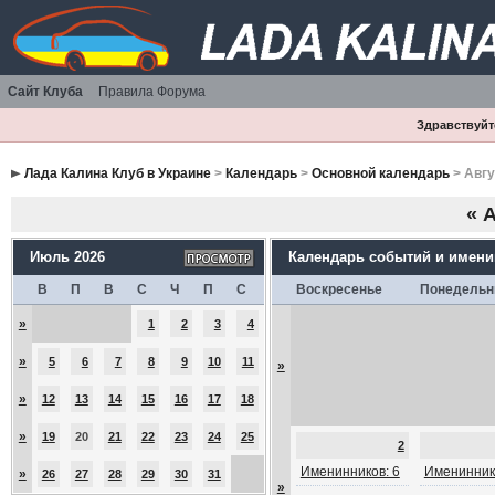
Сайт Клуба
Правила Форума
Здравствуйте
Лада Калина Клуб в Украине
>
Календарь
>
Основной календарь
> Авгу
«
А
Июль 2026
Календарь событий и имен
В
П
В
С
Ч
П
С
Воскресенье
Понедельн
»
1
2
3
4
»
5
6
7
8
9
10
11
»
»
12
13
14
15
16
17
18
»
19
20
21
22
23
24
25
2
Именинников: 6
Именинник
»
26
27
28
29
30
31
»