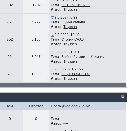
19.6.2024, 9:13
392
11.878
Тема:
Бензобак калина
Автор:
Thyssen
8.9.2024, 9:33
267
4.292
Тема:
Шумка салона
Автор:
Thyssen
9.9.2023, 19:49
252
6.168
Тема:
Стойки СААЗ
Автор:
Thyssen
3.3.2021, 19:01
90
3.047
Тема:
Выбор Дисков на Калинку
Автор:
Thyssen
23.10.2020, 20:29
49
1.099
Тема:
А нужно ли ГБО?
Автор:
Thyssen
Тем
Ответов
Последнее сообщение
--
0
0
Тема:
----
Автор:
----