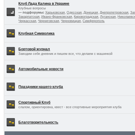
Клуб Лада Калина в Украине
Клубные вопросы
— подфорумы:
Харьковская
,
Одесская
,
Донецкая
,
Днепропетровская
,
За
Закарпатская
,
Ивано-Франковская
,
Кировоградская
,
Луганская
,
Николаевс
Черкасская
,
Черниговская
,
Черновицкая
,
Симферополь
Клубная Символика
Бортовой журнал
Заводим себе дневник и пишем все, что делаем с машинкой
Автомобильные новости
Праздники нашего клуба
Спортивный Клуб
слалом, ориентировка, квест - все спортивные мероприятия клуба
Благотворительность