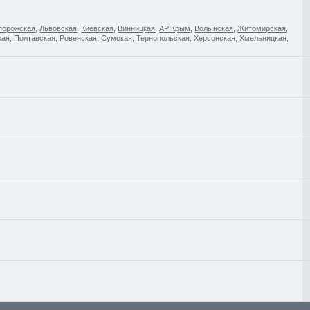
порожская
,
Львовская
,
Киевская
,
Винницкая
,
АР Крым
,
Волынская
,
Житомирская
,
кая
,
Полтавская
,
Ровенская
,
Сумская
,
Тернопольская
,
Херсонская
,
Хмельницкая
,