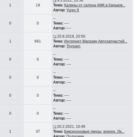
9.3.2012, 10:56
1
19
Тема:
Калины от салона АМК в Харьков...
Автор:
Yurec 9
--
0
0
Тема:
----
Автор:
----
20.8.2019, 20:50
1
661
Тема:
Интернет-Магазин Автозапчастей...
Автор:
Thyssen
--
0
0
Тема:
----
Автор:
----
--
0
0
Тема:
----
Автор:
----
--
0
0
Тема:
----
Автор:
----
--
0
0
Тема:
----
Автор:
----
20.2.2021, 10:49
1
37
Тема:
Биксеноновые линзы, ксенон. Ли...
Автор:
Подушкин