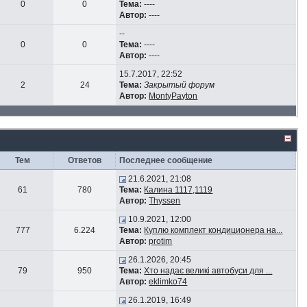
0
0
Тема:
----
Автор:
----
--
0
0
Тема:
----
Автор:
----
15.7.2017, 22:52
2
24
Тема:
Закрытый форум
Автор:
MontyPayton
Тем
Ответов
Последнее сообщение
21.6.2021, 21:08
61
780
Тема:
Калина 1117,1119
Автор:
Thyssen
10.9.2021, 12:00
777
6.224
Тема:
Куплю комплект кондиционера на...
Автор:
protim
26.1.2026, 20:45
79
950
Тема:
Хто надає великі автобуси для ...
Автор:
eklimko74
26.1.2019, 16:49