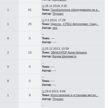
26.11.2018, 0:30
1
61
Тема:
Газобалонное оборудование на а...
Автор:
Thyssen
4.2.2014, 17:28
1
25
Тема:
Одесса - СПЕЦ Автосервис. Скид...
Автор:
лео
--
0
0
Тема:
----
Автор:
----
25.12.2013, 10:58
2
15
Тема:
ЭВАКУАТОР Киев-Украина
Автор:
Вадим Шеремета
--
0
0
Тема:
----
Автор:
----
--
0
0
Тема:
----
Автор:
----
29.9.2013, 8:06
1
9
Тема:
Изготовление и установка метал...
Автор:
Thyssen
--