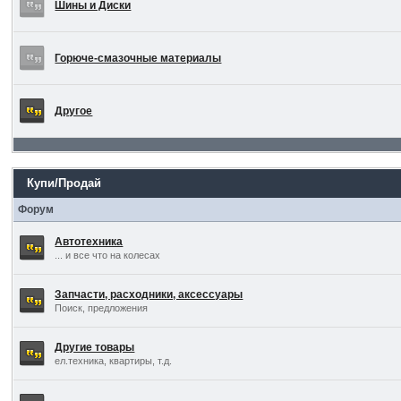
Шины и Диски
Горюче-смазочные материалы
Другое
Купи/Продай
Форум
Автотехника
... и все что на колесах
Запчасти, расходники, аксессуары
Поиск, предложения
Другие товары
ел.техника, квартиры, т.д.