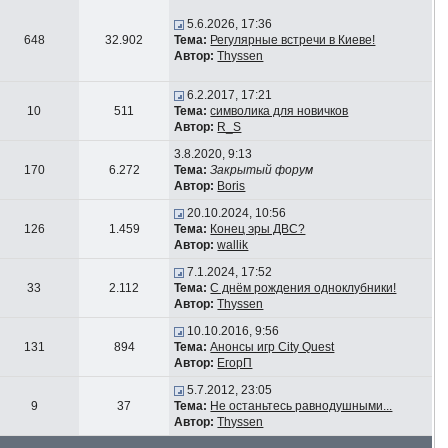
5.6.2026, 17:36
648
32.902
Тема:
Регулярные встречи в Киеве!
Автор:
Thyssen
6.2.2017, 17:21
10
511
Тема:
символика для новичков
Автор:
R_S
3.8.2020, 9:13
170
6.272
Тема:
Закрытый форум
Автор:
Boris
20.10.2024, 10:56
126
1.459
Тема:
Конец эры ДВС?
Автор:
wallik
7.1.2024, 17:52
33
2.112
Тема:
С днём рождения одноклубники!
Автор:
Thyssen
10.10.2016, 9:56
131
894
Тема:
Анонсы игр City Quest
Автор:
ЕгорП
5.7.2012, 23:05
9
37
Тема:
Не останьтесь равнодушными...
Автор:
Thyssen