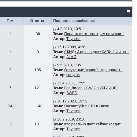
Тем
Ответов
Последнее сообщение
4.3.2018, 10:51
1
38
Тема:
Покупка авто - смотрим на маши...
Автор:
Thyssen
15.12.2009, 4:28
1
0
Тема:
СКИДКИ при покупке КАЛИНЫ и на...
Автор:
AlexG
9.5.2013, 1:35
2
135
Тема:
Отсутствие "калин" с приоромот...
Автор:
sanyoks
15.4.2017, 17:55
7
121
Тема:
Все Дилеры ВАЗА в УКРАИНЕ
Автор:
SWED
10.12.2023, 19:59
74
1.140
Тема:
Посоветуйте СТО в Киеве
Автор:
Thyssen
28.2.2019, 23:10
12
181
Тема:
Кто реально даёт сейчас кредит
Автор:
Thyssen