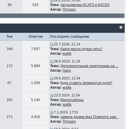
28.2.2019, 23:00
39
532
Тема:
Автоцивилка ОСАГО и КАСКО
Автор:
Thyssen
Тем
Ответов
Последнее сообщение
25.7.2026, 21:14
346
7.937
Тема:
Какое масло лучше лить?
Автор:
wallik
28.9.2019, 11:19
172
5.889
Тема:
Дополнительная электроника на ...
Автор:
Oups
29.6.2023, 12:34
67
1.299
Тема:
Куда ставить блокиратор руля?
Автор:
wallik
23.5.2024, 11:54
281
5.140
Тема:
Магнитофоны
Автор:
wallik
7.1.2024, 17:51
271
4.818
Тема:
замена дачика фаз.Помогите зам...
Автор:
Thyssen