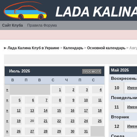
Сайт Клуба
Правила Форума
Лада Калина Клуб в Украине
>
Календарь
>
Основной календарь
> Авг
Май 2026
Июль 2026
Воскресень
В
П
В
С
Ч
П
С
10
Имен
»
1
2
3
4
Понедельн
»
5
6
7
8
9
10
11
11
Имен
»
12
13
14
15
16
17
18
Вторник
»
19
20
21
22
23
24
25
12
Имен
»
26
27
28
29
30
31
Среда