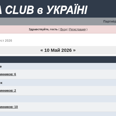
Партнёр
Здравствуйте, гость
(
Вход
|
Регистрация
)
уст 2026
«
10 Май 2026
»
е
инников: 6
ик
инников: 2
инников: 10