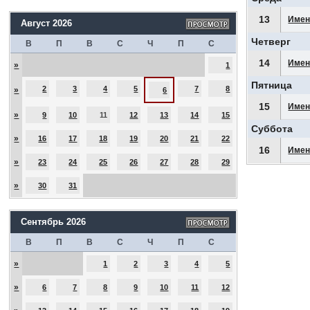
13
Имен
Август 2026
Четверг
В
П
В
С
Ч
П
С
14
Имен
»
1
Пятница
2
3
4
5
7
8
»
6
15
Имен
»
9
10
11
12
13
14
15
Суббота
»
16
17
18
19
20
21
22
16
Имен
»
23
24
25
26
27
28
29
»
30
31
Сентябрь 2026
В
П
В
С
Ч
П
С
»
1
2
3
4
5
»
6
7
8
9
10
11
12