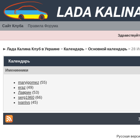
Сайт Клуба
Правила Форума
Здравствуйте
Лада Калина Клуб в Украине
>
Календарь
>
Основной календарь
> 28 И
Календарь
Именинники
maryjgomez
(55)
eraz
(49)
Лаврин
(53)
serg1960
(66)
ivanlvs
(45)
Русская версия