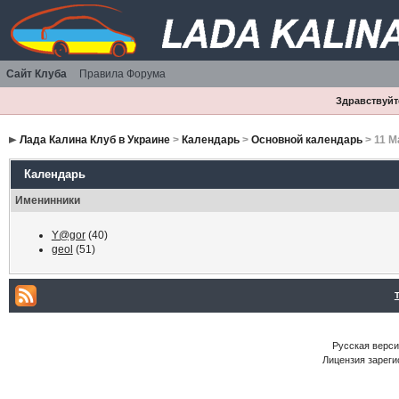
Сайт Клуба
Правила Форума
Здравствуйте
Лада Калина Клуб в Украине
>
Календарь
>
Основной календарь
> 11 М
Календарь
Именинники
Y@gor
(40)
geol
(51)
Русская версия
Лицензия зареги