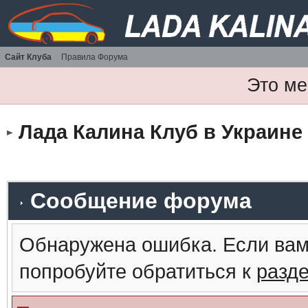
Сайт Клуба
Правила Форума
Это ме
Лада Калина Клуб в Украине
Сообщение форума
Обнаружена ошибка. Если вам
попробуйте обратиться к
разд