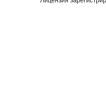
Лицензия зарегистри