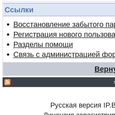
Ссылки
Восстановление забытого па
Регистрация нового пользов
Разделы помощи
Связь с администрацией фо
Верн
Русская версия IP.B