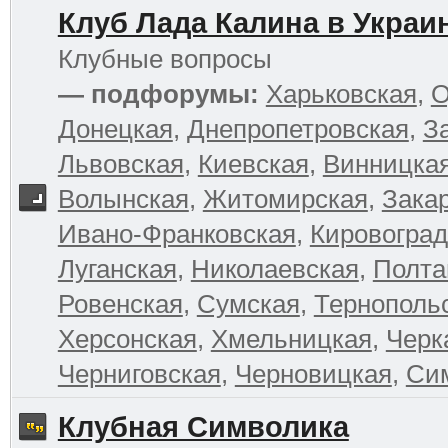
Клуб Лада Калина в Украи
Клубные вопросы
— подфорумы:
Харьковская
,
О
Донецкая
,
Днепропетровская
,
З
Львовская
,
Киевская
,
Винницка
Волынская
,
Житомирская
,
Зака
Ивано-Франковская
,
Кировоград
Луганская
,
Николаевская
,
Полта
Ровенская
,
Сумская
,
Тернополь
Херсонская
,
Хмельницкая
,
Черк
Черниговская
,
Черновицкая
,
Си
Клубная Символика