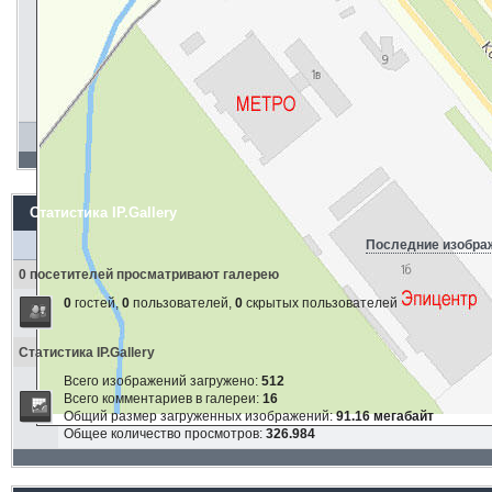
Статистика IP.Gallery
Последние изобра
0 посетителей просматривают галерею
0
гостей,
0
пользователей,
0
скрытых пользователей
Статистика IP.Gallery
Всего изображений загружено:
512
Всего комментариев в галереи:
16
Общий размер загруженных изображений:
91.16 мегабайт
Общее количество просмотров:
326.984