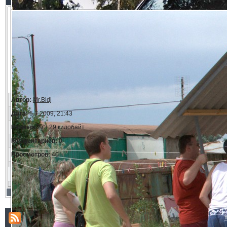
Автор:
Mr.Bidj
Дата:
5.7.2009, 21:43
Размер:
273.29 килобайт
Комментариев:
0
Просмотров:
40