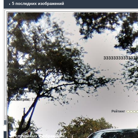
5 последних изображений
33333333333333
Автор:
Олег808
Дата:
11.3.2014, 23:21
Размер:
166.68 килобайт
Комментариев:
0
Просмотров:
7214
Рейтинг
5 случайных изображений