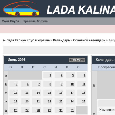
Сайт Клуба
Правила Форума
Лада Калина Клуб в Украине
>
Календарь
>
Основной календарь
> Авг
Июль 2026
Календарь
В
П
В
С
Ч
П
С
Воскресен
»
1
2
3
4
»
5
6
7
8
9
10
11
»
»
12
13
14
15
16
17
18
»
19
20
21
22
23
24
25
Именинник
»
26
27
28
29
30
31
»