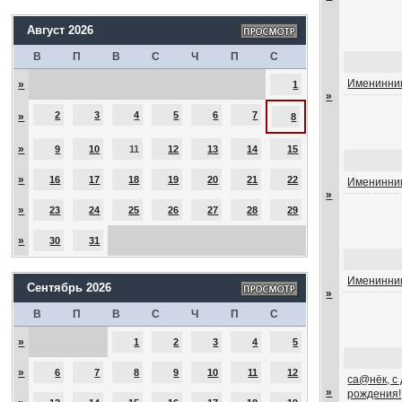
Август 2026
В
П
В
С
Ч
П
С
Именинник
»
1
»
2
3
4
5
6
7
»
8
»
9
10
11
12
13
14
15
»
16
17
18
19
20
21
22
Именинник
»
»
23
24
25
26
27
28
29
»
30
31
Именинник
Сентябрь 2026
»
В
П
В
С
Ч
П
С
»
1
2
3
4
5
»
6
7
8
9
10
11
12
са@нёк, с
»
рождения!