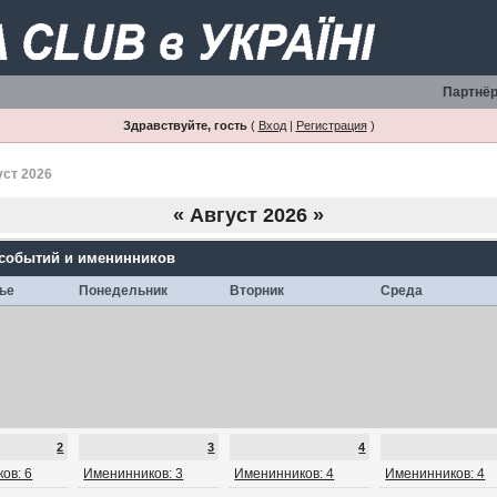
Партнёр
Здравствуйте, гость
(
Вход
|
Регистрация
)
уст 2026
«
Август 2026
»
 событий и именинников
ье
Понедельник
Вторник
Среда
2
3
4
ов: 6
Именинников: 3
Именинников: 4
Именинников: 4