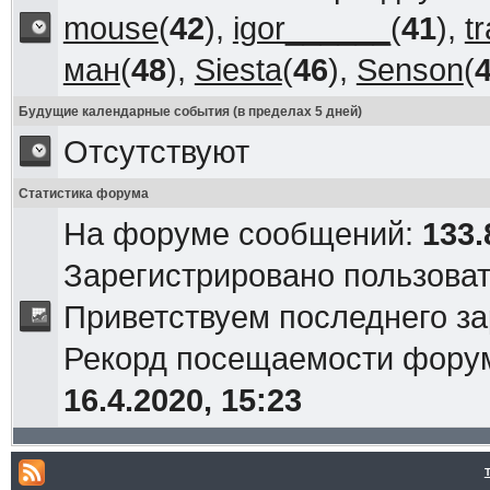
mouse
(
42
),
igor______
(
41
),
t
ман
(
48
),
Siesta
(
46
),
Senson
(
Будущие календарные события (в пределах 5 дней)
Отсутствуют
Статистика форума
На форуме сообщений:
133.
Зарегистрировано пользова
Приветствуем последнего з
Рекорд посещаемости фор
16.4.2020, 15:23