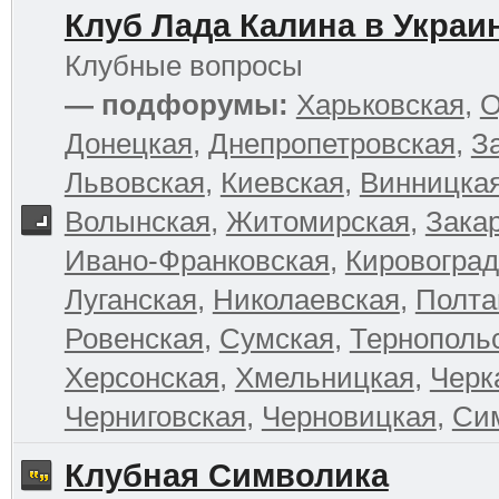
Клуб Лада Калина в Украи
Клубные вопросы
— подфорумы:
Харьковская
,
О
Донецкая
,
Днепропетровская
,
З
Львовская
,
Киевская
,
Винницка
Волынская
,
Житомирская
,
Зака
Ивано-Франковская
,
Кировоград
Луганская
,
Николаевская
,
Полта
Ровенская
,
Сумская
,
Тернополь
Херсонская
,
Хмельницкая
,
Черк
Черниговская
,
Черновицкая
,
Си
Клубная Символика