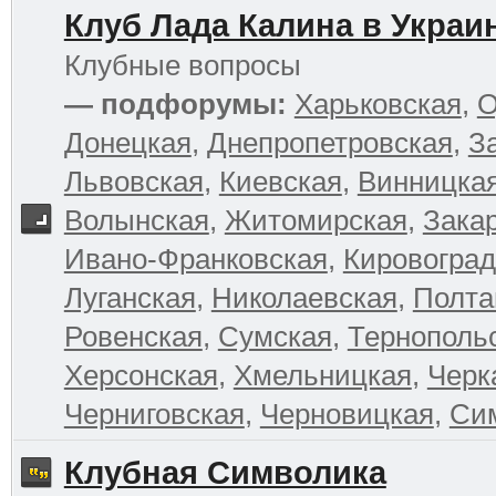
Клуб Лада Калина в Украи
Клубные вопросы
— подфорумы:
Харьковская
,
О
Донецкая
,
Днепропетровская
,
З
Львовская
,
Киевская
,
Винницка
Волынская
,
Житомирская
,
Зака
Ивано-Франковская
,
Кировоград
Луганская
,
Николаевская
,
Полта
Ровенская
,
Сумская
,
Тернополь
Херсонская
,
Хмельницкая
,
Черк
Черниговская
,
Черновицкая
,
Си
Клубная Символика