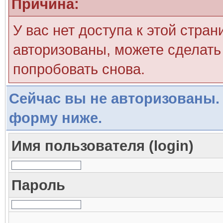
Причина:
У вас нет доступа к этой стра
авторизованы, можете сделать 
попробовать снова.
Сейчас вы не авторизованы. 
форму ниже.
Имя пользователя (login)
Пароль