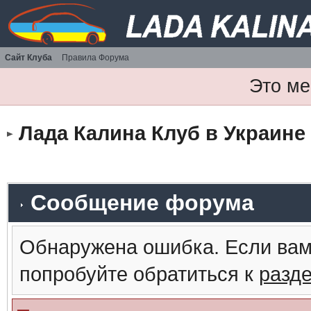
Сайт Клуба
Правила Форума
Это ме
Лада Калина Клуб в Украине
Сообщение форума
Обнаружена ошибка. Если вам
попробуйте обратиться к
разд