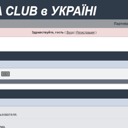
Партнёр
Здравствуйте, гость
(
Вход
|
Регистрация
)
ьзователя.
ума.