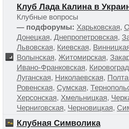
Клуб Лада Калина в Украи
Клубные вопросы
— подфорумы:
Харьковская
,
О
Донецкая
,
Днепропетровская
,
З
Львовская
,
Киевская
,
Винницка
Волынская
,
Житомирская
,
Зака
Ивано-Франковская
,
Кировоград
Луганская
,
Николаевская
,
Полта
Ровенская
,
Сумская
,
Тернополь
Херсонская
,
Хмельницкая
,
Черк
Черниговская
,
Черновицкая
,
Си
Клубная Символика