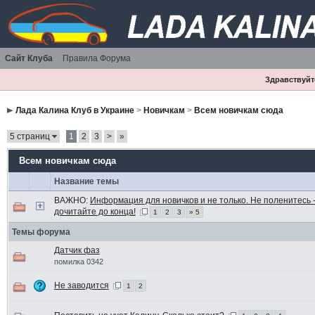
Сайт Клуба
Правила Форума
Здравствуйте
Лада Калина Клуб в Украине
>
Новичкам
>
Всем новичкам сюда
5 страниц
1
2
3
>
»
Всем новичкам сюда
Название темы
ВАЖНО:
Информация для новичков и не только. Не поленитесь 
дочитайте до конца!
1
2
3
» 5
Темы форума
Датчик фаз
помилка 0342
Не заводится
1
2