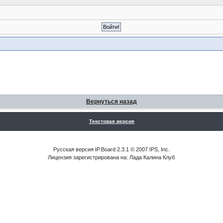
Вернуться назад
Текстовая версия
Русская версия IP.Board 2.3.1 © 2007 IPS, Inc.
Лицензия зарегистрирована на: Лада Калина Клуб