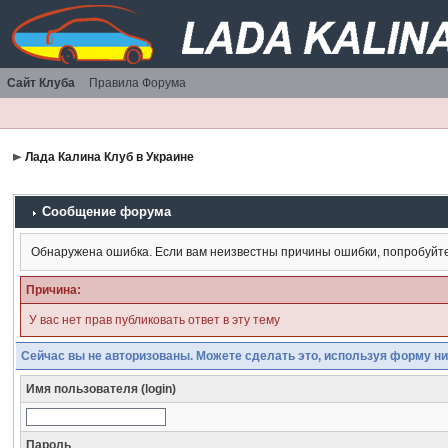
Сайт Клуба
Правила Форума
Лада Калина Клуб в Украине
Сообщение форума
Обнаружена ошибка. Если вам неизвестны причины ошибки, попробуйт
Причина:
У вас нет прав публиковать ответ в эту тему
Сейчас вы не авторизованы. Можете сделать это, используя форму ни
Имя пользователя (login)
Пароль