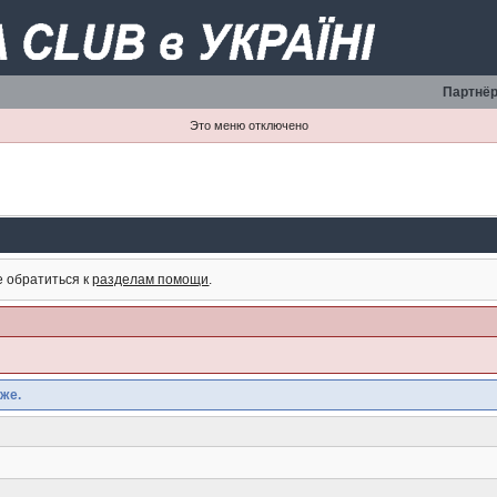
Партнёр
Это меню отключено
е обратиться к
разделам помощи
.
же.