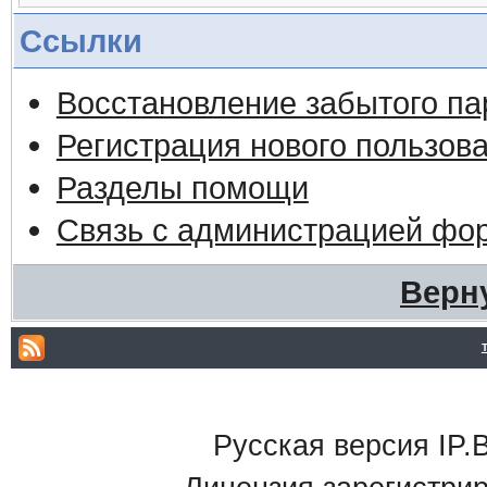
Ссылки
Восстановление забытого па
Регистрация нового пользов
Разделы помощи
Связь с администрацией фо
Верн
Русская версия IP.B