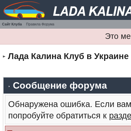
Сайт Клуба
Правила Форума
Это ме
Лада Калина Клуб в Украине
Сообщение форума
Обнаружена ошибка. Если вам
попробуйте обратиться к
разд