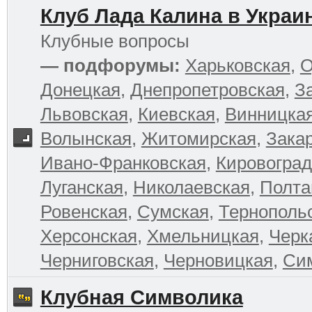
Клуб Лада Калина в Украи
Клубные вопросы
— подфорумы:
Харьковская
,
О
Донецкая
,
Днепропетровская
,
З
Львовская
,
Киевская
,
Винницка
Волынская
,
Житомирская
,
Зака
Ивано-Франковская
,
Кировоград
Луганская
,
Николаевская
,
Полта
Ровенская
,
Сумская
,
Тернополь
Херсонская
,
Хмельницкая
,
Черк
Черниговская
,
Черновицкая
,
Си
Клубная Символика