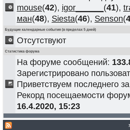
mouse
(
42
),
igor______
(
41
),
t
ман
(
48
),
Siesta
(
46
),
Senson
(
Будущие календарные события (в пределах 5 дней)
Отсутствуют
Статистика форума
На форуме сообщений:
133.
Зарегистрировано пользова
Приветствуем последнего з
Рекорд посещаемости фор
16.4.2020, 15:23