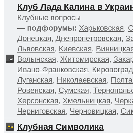
Клуб Лада Калина в Украи
Клубные вопросы
— подфорумы:
Харьковская
,
О
Донецкая
,
Днепропетровская
,
З
Львовская
,
Киевская
,
Винницка
Волынская
,
Житомирская
,
Зака
Ивано-Франковская
,
Кировоград
Луганская
,
Николаевская
,
Полта
Ровенская
,
Сумская
,
Тернополь
Херсонская
,
Хмельницкая
,
Черк
Черниговская
,
Черновицкая
,
Си
Клубная Символика