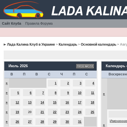
Сайт Клуба
Правила Форума
Лада Калина Клуб в Украине
>
Календарь
>
Основной календарь
> Авг
Июль 2026
Календарь
В
П
В
С
Ч
П
С
Воскресен
»
1
2
3
4
»
5
6
7
8
9
10
11
»
»
12
13
14
15
16
17
18
»
19
20
21
22
23
24
25
Именинник
»
26
27
28
29
30
31
»