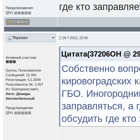
где кто заправляе
Предупреждения:
(
0
%)
Thyssen
29.7.2012, 22:05
Цитата(37206OH @ 29.
Активный участник
Собственно вопро
Группа: Пользователи
Сообщений: 12.359
кировоградских к
Регистрация: 4.1.2009
Пользователь №: 2.457
Из: ЕкатеринославЪ
ГБО. Иногородним
Авто: Дважды
Автомобильный
заправляться, а 
Предупреждения:
(
0
%)
обсудить где кто