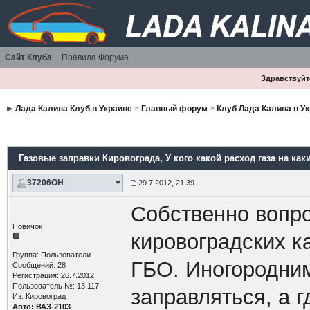
Сайт Клуба
Правила Форума
Здравствуйте
Лада Калина Клуб в Украине
>
Главный форум
>
Клуб Лада Калина в У
Газовые заправки Кировограда
, У кого какой расход газа на как
37206OH
29.7.2012, 21:39
Собственно вопро
Новичок
кировоградских к
Группа: Пользователи
ГБО. Иногородним
Сообщений: 28
Регистрация: 26.7.2012
Пользователь №: 13.117
заправляться, а г
Из: Кировоград
Авто: ВАЗ-2103