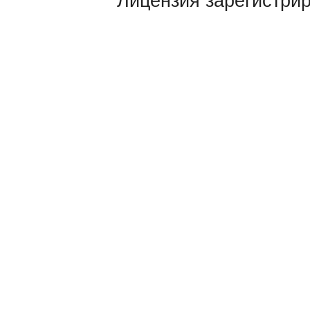
Лицензия зарегистри