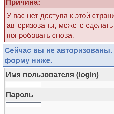
Причина:
У вас нет доступа к этой стра
авторизованы, можете сделать 
попробовать снова.
Сейчас вы не авторизованы. 
форму ниже.
Имя пользователя (login)
Пароль