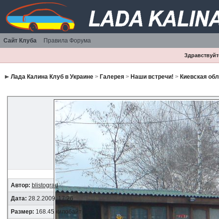
Сайт Клуба
Правила Форума
Здравствуйте
Лада Калина Клуб в Украине
>
Галерея
>
Наши встречи!
>
Киевская об
Автор:
blistograd
Дата:
28.2.2009, 17:26
Размер:
168.45 килобайт