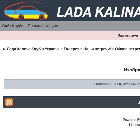
Сайт Клуба
Правила Форума
Здравствуйте
Лада Калина Клуб в Украине
>
Галерея
>
Наши встречи!
>
Общие встре
Изобра
Показано 0 из 0
,
отсортир
Powered By
Licens