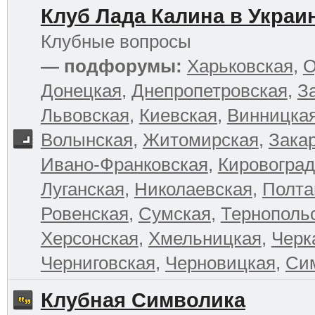
Клуб Лада Калина в Украи
Клубные вопросы
— подфорумы:
Харьковская
,
О
Донецкая
,
Днепропетровская
,
З
Львовская
,
Киевская
,
Винницка
Волынская
,
Житомирская
,
Зака
Ивано-Франковская
,
Кировоград
Луганская
,
Николаевская
,
Полта
Ровенская
,
Сумская
,
Тернополь
Херсонская
,
Хмельницкая
,
Черк
Черниговская
,
Черновицкая
,
Си
Клубная Символика