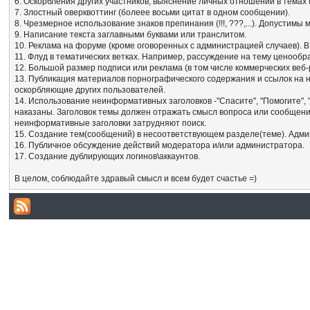
6. Оскорбления других участников, выяснение личных отношений в темах
7. Злостный оверквоттинг (болеее восьми цитат в одном сообщении).
8. Чрезмерное использование знаков препинания (!!!, ???,...). Допустим
9. Написание текста заглавными буквами или транслитом.
10. Реклама на форуме (кроме оговоренных с администрацией случаев). В
11. Флуд в тематических ветках. Например, рассуждение на тему ценообр
12. Большой размер подписи или реклама (в том числе коммерческих веб-
13. Публикация материалов порнографического содержания и ссылок на 
оскорбляющие других пользователей.
14. Использование неинформативных заголовков -"Спасите", "Помогите", 
наказаны. Заголовок темы должен отражать смысл вопроса или сообщения
неинформативные заголовки затрудняют поиск.
15. Создание тем(сообщений) в несоответствующем разделе(теме). Адми
16. Публичное обсуждение действий модератора и/или администратора.
17. Создание дублирующих логинов\аккаунтов.
В целом, соблюдайте здравый смысл и всем будет счастье =)