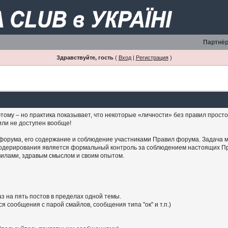
Партнёр
Здравствуйте, гость
(
Вход
|
Регистрация
)
тому – но практика показывает, что некоторые «личности» без правил просто 
или не доступен вообще!
форума, его содержание и соблюдение участниками Правил форума. Задача 
модерирования является формальный контроль за соблюдением настоящих Пр
вилами, здравым смыслом и своим опытом.
аз на пять постов в пределах одной темы.
я сообщения с парой смайлов, сообщения типа "ок" и т.п.)
.