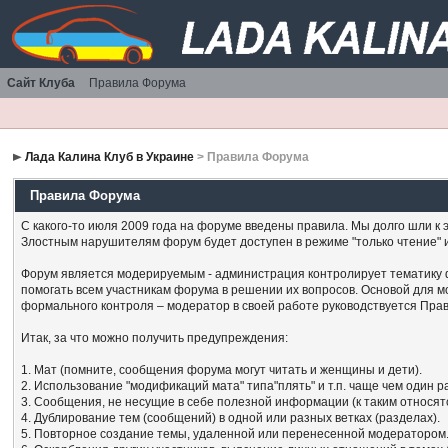
Сайт Клуба
Правила Форума
Лада Калина Клуб в Украине
> Правила Форума
Правила Форума
С какого-то июля 2009 года на форуме введены правила. Мы долго шли к э
Злостным нарушителям форум будет доступен в режиме "только чтение" 
Форум является модерируемым - администрация контролирует тематику 
помогать всем участникам форума в решении их вопросов. Основой для 
формального контроля – модератор в своей работе руководствуется Пра
Итак, за что можно получить предупреждения:
1. Мат (помните, сообщения форума могут читать и женщины и дети).
2. Использование "модификаций мата" типа"плять" и т.п. чаще чем один р
3. Сообщения, не несущие в себе полезной информации (к таким относятс
4. Дублирование тем (сообщений) в одной или разных ветках (разделах).
5. Повторное создание темы, удаленной или перенесенной модератором