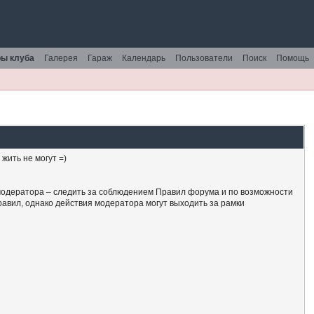
ы клуба
Галерея
Гараж
Календарь
Пользователи
Поиск
Помощь
жить не могут =)
модератора – следить за соблюдением Правил форума и по возможности
авил, однако действия модератора могут выходить за рамки