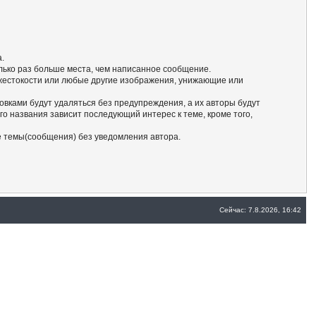
а.
олько раз больше места, чем написанное сообщение.
 жестокости или любые другие изображения, унижающие или
ловками будут удаляться без предупреждения, а их авторы будут
о названия зависит последующий интерес к теме, кроме того,
е темы(сообщения) без уведомления автора.
Сейчас: 7.8.2026, 16:42