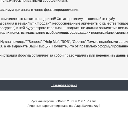
 (пользуйтесь приватными сообщениями).
ы максимум три знака в конце фразы/предложения.
 том числе это касается подписей! Хотите рекламу — помогайте клубу.
азования в темах "купи/продай", необоснованные аргументы о качестве товар
ресурсов) в ней будут строго караться — подпись не должна занимать в неск
них, их поиск, выкладывание изображений, содержащих порнографию, сцены
"Нужна помощь!","Вопрос", "Help Me", "SOS", "Срочно".Темы с подобными заго
, а не выражать Ваши эмоции. Помните, что от правильно сформулированног
нистрация форума оставляет за собой право удалять или переносить данны
Текстовая версия
Русская версия IP.Board 2.3.1 © 2007 IPS, Inc.
Лицензия зарегистрирована на: Лада Калина Клуб