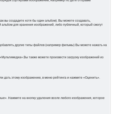
порядок сортировки изображений, например по дате отправке
к вы создадите хотя бы один альбом). Вы можете создавать,
ый альбом для хранения изображений, либо публичный, который смогут
 добавлять другие типы файлов (например фильмы) Вы можете нажать на
«Мультимедиа».Вы также можете произвести загрузку изображений из
ли дать этому изображению, в меню рейтинга и нажмите «Оценить».
ые». Нажмите на кнопку удаления возле любого изображения, которое