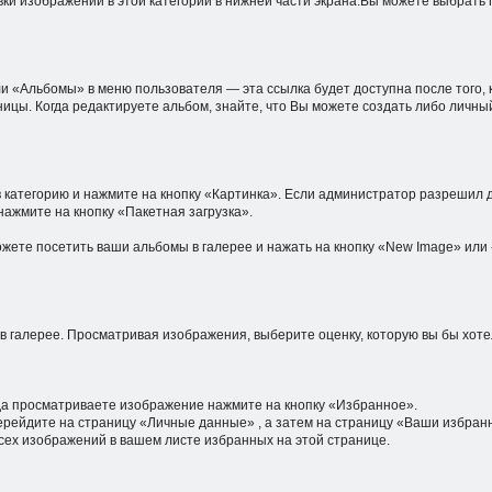
ки изображений в этой категории в нижней части экрана.Вы можете выбрать 
Альбомы» в меню пользователя — эта ссылка будет доступна после того, ка
ницы. Когда редактируете альбом, знайте, что Вы можете создать либо личн
 в категорию и нажмите на кнопку «Картинка». Если администратор разрешил
нажмите на кнопку «Пакетная загрузка».
ете посетить ваши альбомы в галерее и нажать на кнопку «New Image» или 
галерее. Просматривая изображения, выберите оценку, которую вы бы хоте
да просматриваете изображение нажмите на кнопку «Избранное».
ейдите на страницу «Личные данные» , а затем на страницу «Ваши избранн
всех изображений в вашем листе избранных на этой странице.