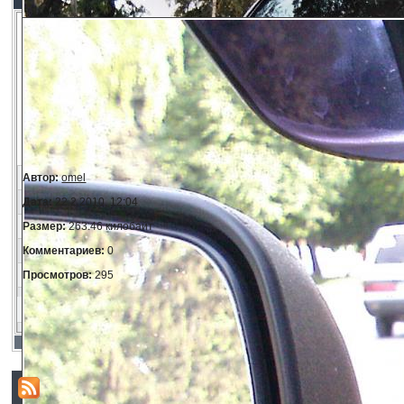
Автор:
omel
Дата:
22.2.2010, 12:04
Размер:
263.46 килобайт
Комментариев:
0
Просмотров:
295