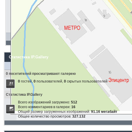
Статистика IP.Gallery
0 посетителей просматривают галерею
0
гостей,
0
пользователей,
0
скрытых пользователей
Статистика IP.Gallery
Всего изображений загружено:
512
Всего комментариев в галереи:
16
Общий размер загруженных изображений:
91.16 мегабайт
Общее количество просмотров:
327.132