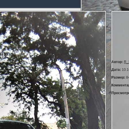
375.jpg
Автор:
R_
Дата:
10.1
Размер:
8
Коммента
Просмотр