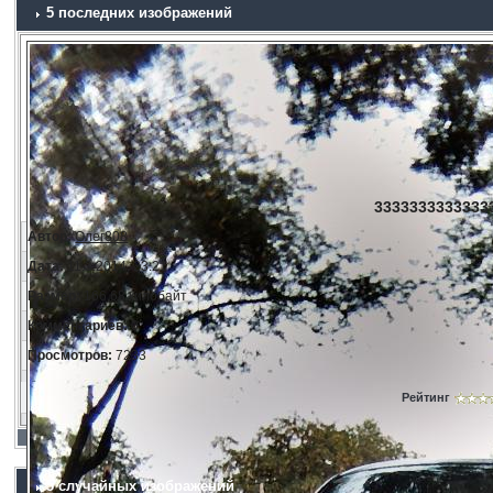
5 последних изображений
33333333333333
Автор:
Олег808
Дата:
11.3.2014, 23:21
Размер:
166.68 килобайт
Комментариев:
0
Просмотров:
7233
Рейтинг
5 случайных изображений