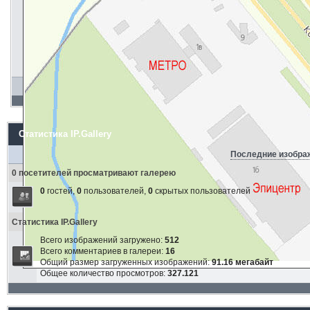
Статистика IP.Gallery
Последние изобра
0 посетителей просматривают галерею
0
гостей,
0
пользователей,
0
скрытых пользователей
Статистика IP.Gallery
Всего изображений загружено:
512
Всего комментариев в галереи:
16
Общий размер загруженных изображений:
91.16 мегабайт
Общее количество просмотров:
327.121