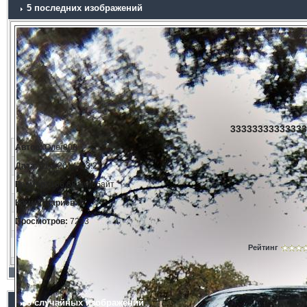
5 последних изображений
33333333333333
Автор:
Олег808
Дата:
11.3.2014, 23:21
Размер:
166.68 килобайт
Комментариев:
0
Просмотров:
7233
Рейтинг
5 случайных изображений