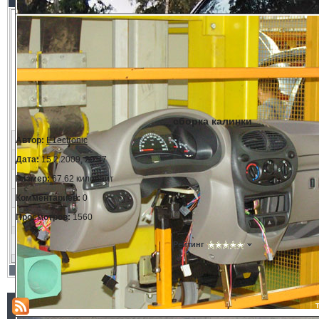
сборка калинки
Автор:
E1ectronic
Дата:
15.2.2009, 20:37
Размер:
67.62 килобайт
Комментариев:
0
Просмотров:
1560
Рейтинг