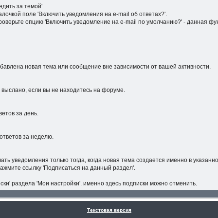
едить за темой'
лочкой поле 'Включить уведомления на е-mail об ответах?'.
проверьте опцию 'Включить уведомление на е-mail по умолчанию?' - данная ф
обавлена новая тема или сообщение вне зависимости от вашей активности.
 выслано, если вы не находитесь на форуме.
етов за день.
ответов за неделю.
ать уведомления только тогда, когда новая тема создается именно в указан
ажмите ссылку 'Подписаться на данный раздел'.
ки' раздела 'Мои настройки'. именно здесь подписки можно отменить.
Текстовая версия