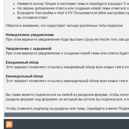
Нажмите кнопку 'Опции' в заголовке темы и перейдите в раздел 'Сл
На экране добавления ответа или создания новой темы отметьте га
В разделе 'Настройка е-mail' в ПУ Пользователя (Мои настройки) 
вы оставили ответ.
Обратите внимание, что существует четыре различных типа подписок:
Немедленное уведомление
При этом варианте уведомление буде выслано сразу же после того, как д
Уведомление с задержкой
При этом варианте уведомление о создании новой темы или ответа будет
Ежедневный обзор
Этот вариант позволяет отсылать ежедневный обзор всех новых тем и отв
Еженедельный обзор
Этот вариант позволяет отсылать еженедельный обзор всех новых тем и 
Вы также можете подписаться на любой из разделов форума, чтобы получ
раздела форума' над форумом, на который вы хотели бы подписаться, и н
Чтобы отменить подписку на разделы или темы, перейдите в меню 'Подпис