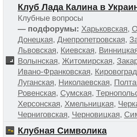
Клуб Лада Калина в Украи
Клубные вопросы
— подфорумы:
Харьковская
,
О
Донецкая
,
Днепропетровская
,
З
Львовская
,
Киевская
,
Винницка
Волынская
,
Житомирская
,
Зака
Ивано-Франковская
,
Кировоград
Луганская
,
Николаевская
,
Полта
Ровенская
,
Сумская
,
Тернополь
Херсонская
,
Хмельницкая
,
Черк
Черниговская
,
Черновицкая
,
Си
Клубная Символика