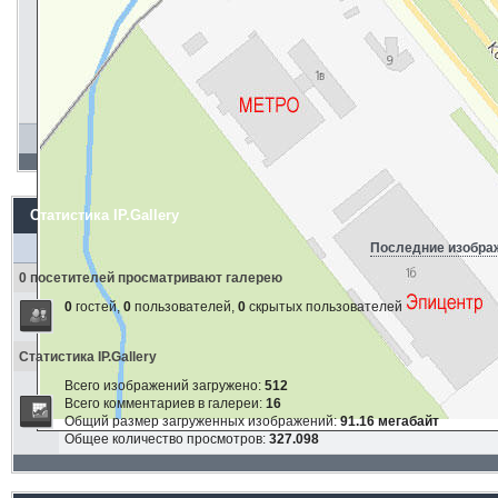
Статистика IP.Gallery
Последние изобра
0 посетителей просматривают галерею
0
гостей,
0
пользователей,
0
скрытых пользователей
Статистика IP.Gallery
Всего изображений загружено:
512
Всего комментариев в галереи:
16
Общий размер загруженных изображений:
91.16 мегабайт
Общее количество просмотров:
327.098