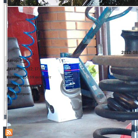
2012-08
Автор:
R_S
Дата:
9.8.2012, 17:08
Размер:
150.69 килобайт
Комментариев:
0
Просмотров:
30
Рейт