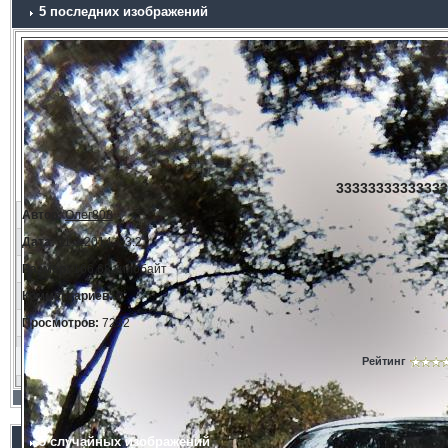
5 последних изображений
33333333333333
Автор:
Олег808
Дата:
11.3.2014, 23:21
Размер:
166.68 килобайт
Комментариев:
0
Просмотров:
7232
Рейтинг
5 случайных изображений